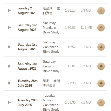
Sunday 2
逢星期日 主
1:21:13
9.3 MB
August 2026
日聚會
Saturday
Saturday 1st
Mandarin
1:30:03
11.3 MB
August 2026
Bible Study
Saturday
Saturday 1st
Cantonese
1:19:52
9.1 MB
August 2026
Bible Study
Saturday
Saturday 1st
English
1:12:01
8.2 MB
August 2026
Bible Study
Tuesday 28th
星期二 晚間
1:21:33
9.3 MB
July 2026
查經聚會
Tuesday
Tuesday 28th
Morning
1:01:36
7.1 MB
July 2026
Cantonese
Bible Study